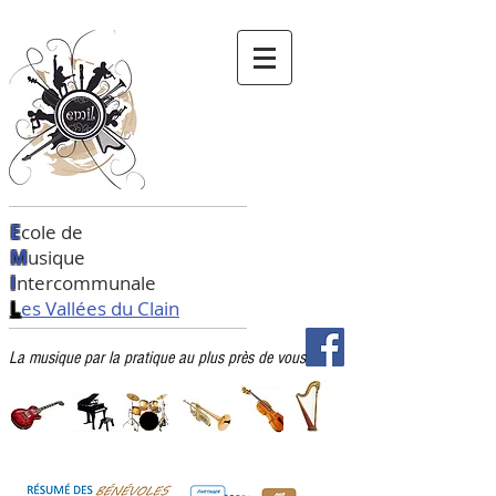
E
cole de
M
usique
I
ntercommunale
L
es Vallées du Clain
La musique par la pratique au plus près de vous