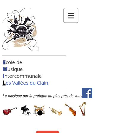
E
cole de
M
usique
I
ntercommunale
L
es Vallées du Clain
La musique par la pratique au plus près de vous